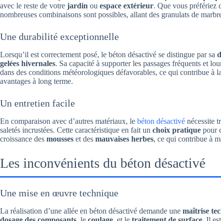
avec le reste de votre
jardin
ou
espace extérieur
. Que vous préfériez d
nombreuses combinaisons sont possibles, allant des granulats de marbre 
Une durabilité exceptionnelle
Lorsqu’il est correctement posé, le béton désactivé se distingue par sa
d
gelées hivernales
. Sa capacité à supporter les passages fréquents et lo
dans des conditions météorologiques défavorables, ce qui contribue à la 
avantages à long terme.
Un entretien facile
En comparaison avec d’autres matériaux, le
béton désactivé
nécessite t
saletés incrustées. Cette caractéristique en fait un
choix pratique
pour c
croissance des
mousses
et des
mauvaises herbes
, ce qui contribue à m
Les inconvénients du béton désactivé
Une mise en œuvre technique
La réalisation d’une allée en béton désactivé demande une
maîtrise te
dosage des composants
, le
coulage
, et le
traitement de surface
. Il e