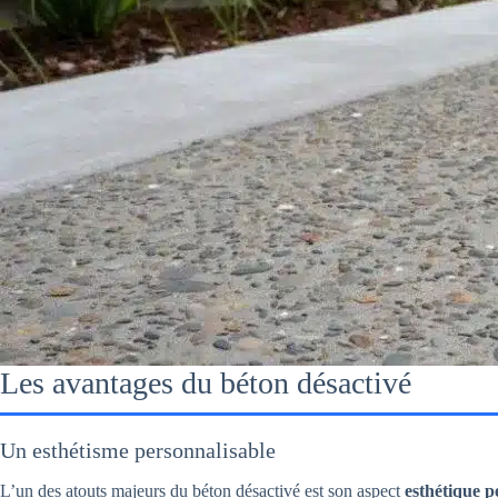
Les avantages du béton désactivé
Un esthétisme personnalisable
L’un des atouts majeurs du béton désactivé est son aspect
esthétique p