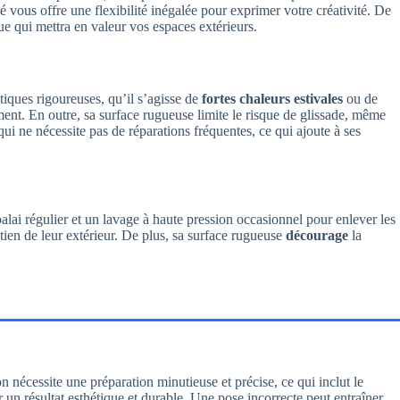
é vous offre une flexibilité inégalée pour exprimer votre créativité. De
ue qui mettra en valeur vos espaces extérieurs.
tiques rigoureuses, qu’il s’agisse de
fortes chaleurs estivales
ou de
ement. En outre, sa surface rugueuse limite le risque de glissade, même
ui ne nécessite pas de réparations fréquentes, ce qui ajoute à ses
alai régulier et un lavage à haute pression occasionnel pour enlever les
tien de leur extérieur. De plus, sa surface rugueuse
décourage
la
on nécessite une préparation minutieuse et précise, ce qui inclut le
 un résultat esthétique et durable. Une pose incorrecte peut entraîner