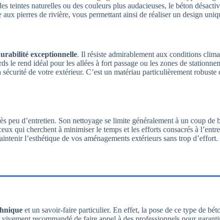
es teintes naturelles ou des couleurs plus audacieuses, le béton désactiv
aux pierres de rivière, vous permettant ainsi de réaliser un design uniq
urabilité exceptionnelle
. Il résiste admirablement aux conditions clima
urds le rend idéal pour les allées à fort passage ou les zones de stationn
sécurité de votre extérieur. C’est un matériau particulièrement robuste q
rès peu d’entretien. Son nettoyage se limite généralement à un coup de b
eux qui cherchent à minimiser le temps et les efforts consacrés à l’entre
aintenir l’esthétique de vos aménagements extérieurs sans trop d’effort.
chnique
et un savoir-faire particulier. En effet, la pose de ce type de bét
st vivement recommandé de faire appel à des professionnels pour garantir