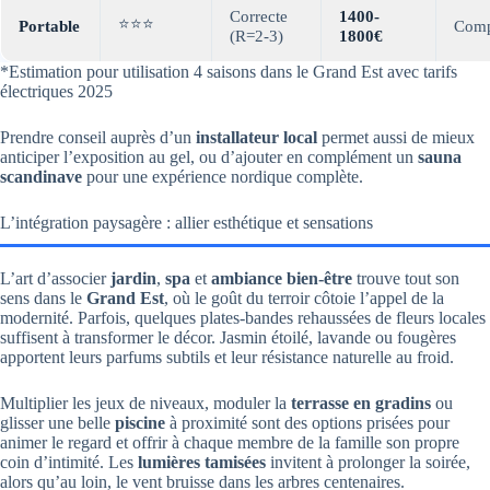
Correcte
1400-
⭐⭐⭐
Portable
Comp
(R=2-3)
1800€
*Estimation pour utilisation 4 saisons dans le Grand Est avec tarifs
électriques 2025
Prendre conseil auprès d’un
installateur local
permet aussi de mieux
anticiper l’exposition au gel, ou d’ajouter en complément un
sauna
scandinave
pour une expérience nordique complète.
L’intégration paysagère : allier esthétique et sensations
L’art d’associer
jardin
,
spa
et
ambiance bien-être
trouve tout son
sens dans le
Grand Est
, où le goût du terroir côtoie l’appel de la
modernité. Parfois, quelques plates-bandes rehaussées de fleurs locales
suffisent à transformer le décor. Jasmin étoilé, lavande ou fougères
apportent leurs parfums subtils et leur résistance naturelle au froid.
Multiplier les jeux de niveaux, moduler la
terrasse en gradins
ou
glisser une belle
piscine
à proximité sont des options prisées pour
animer le regard et offrir à chaque membre de la famille son propre
coin d’intimité. Les
lumières tamisées
invitent à prolonger la soirée,
alors qu’au loin, le vent bruisse dans les arbres centenaires.