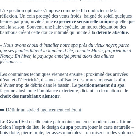
L’exposition optimale s’impose comme le fil conducteur de la
réflexion. Un coin protégé des vents froids, baigné de soleil quelques
heures par jour, invite à une
expérience sensorielle unique
quelle que
soit la saison. Souvent, une haie végétale, un muret élégant ou des
bambous créent cette douce intimité qui incite à la
détente absolue
.
« Nous avons choisi d’installer notre spa près du vieux noyer, parce
que ses feuilles filtrent la lumière d’été, raconte Marie, propriétaire à
Nancy. En hiver, le paysage enneigé prend alors des allures
féériques. »
Les contraintes techniques viennent ensuite : proximité des arrivées
d’eau et d’électricité, distance suffisante des arbres imposants afin
d’éviter trop de débris dans le bassin. Le
positionnement du spa
façonne ainsi toute l’ambiance extérieure, dictant la circulation et le
choix des matériaux alentour
.
➡️ Définir un style d’agencement cohérent
Le
Grand Est
oscille entre patrimoine ancien et modernisme affirmé.
Selon l’esprit du lieu, le design du
spa
pourra jouer la carte naturelle –
bois flotté, pierre brute, terrasses minérales – ou miser sur des volumes