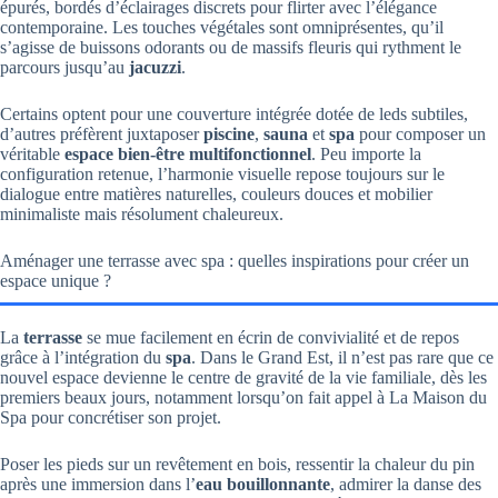
épurés, bordés d’éclairages discrets pour flirter avec l’élégance
contemporaine. Les touches végétales sont omniprésentes, qu’il
s’agisse de buissons odorants ou de massifs fleuris qui rythment le
parcours jusqu’au
jacuzzi
.
Certains optent pour une couverture intégrée dotée de leds subtiles,
d’autres préfèrent juxtaposer
piscine
,
sauna
et
spa
pour composer un
véritable
espace bien-être multifonctionnel
. Peu importe la
configuration retenue, l’harmonie visuelle repose toujours sur le
dialogue entre matières naturelles, couleurs douces et mobilier
minimaliste mais résolument chaleureux.
Aménager une terrasse avec spa : quelles inspirations pour créer un
espace unique ?
La
terrasse
se mue facilement en écrin de convivialité et de repos
grâce à l’intégration du
spa
. Dans le Grand Est, il n’est pas rare que ce
nouvel espace devienne le centre de gravité de la vie familiale, dès les
premiers beaux jours, notamment lorsqu’on fait appel à La Maison du
Spa pour concrétiser son projet.
Poser les pieds sur un revêtement en bois, ressentir la chaleur du pin
après une immersion dans l’
eau bouillonnante
, admirer la danse des