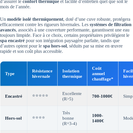
d’assurer le
confort thermique
et facilité d’entretien quel que soit le
mois de l’année.
Un
modèle isolé thermiquement
, doté d’une cuve robuste, protégera
efficacement contre les rigueurs hivernales. Les
systèmes de filtration
avancés
, associés à une couverture performante, garantissent une eau
toujours limpide. Face à ce choix, certains propriétaires privilégient le
spa encastré
pour son intégration paysagère parfaite, tandis que
d’autres optent pour le
spa hors-sol
, séduits par sa mise en œuvre
rapide et son coût plus accessible.
Coût
Résistance
Isolation
Facil
Type
annuel
hivernale
thermique
hive
chauffage*
Excellente
⭐⭐⭐⭐⭐
Encastré
700-1000€
Simp
(R>5)
Très
1000-
⭐⭐⭐⭐
Hors-sol
bonne
Modé
1400€
(R=3-4)