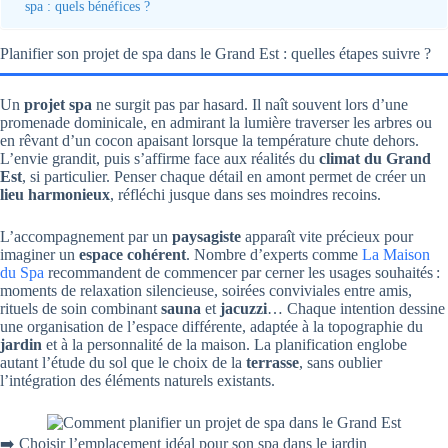
spa : quels bénéfices ?
Planifier son projet de spa dans le Grand Est : quelles étapes suivre ?
Un
projet spa
ne surgit pas par hasard. Il naît souvent lors d’une
promenade dominicale, en admirant la lumière traverser les arbres ou
en rêvant d’un cocon apaisant lorsque la température chute dehors.
L’envie grandit, puis s’affirme face aux réalités du
climat du Grand
Est
, si particulier. Penser chaque détail en amont permet de créer un
lieu harmonieux
, réfléchi jusque dans ses moindres recoins.
L’accompagnement par un
paysagiste
apparaît vite précieux pour
imaginer un
espace cohérent
. Nombre d’experts comme
La Maison
du Spa
recommandent de commencer par cerner les usages souhaités :
moments de relaxation silencieuse, soirées conviviales entre amis,
rituels de soin combinant
sauna
et
jacuzzi
… Chaque intention dessine
une organisation de l’espace différente, adaptée à la topographie du
jardin
et à la personnalité de la maison. La planification englobe
autant l’étude du sol que le choix de la
terrasse
, sans oublier
l’intégration des éléments naturels existants.
➡️ Choisir l’emplacement idéal pour son spa dans le jardin