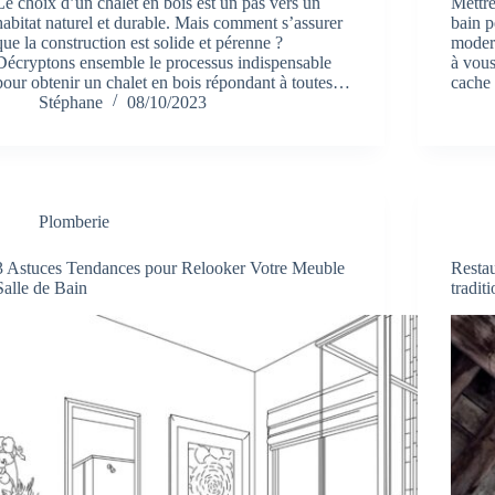
Le choix d’un chalet en bois est un pas vers un
Mettre
habitat naturel et durable. Mais comment s’assurer
bain p
que la construction est solide et pérenne ?
modern
Décryptons ensemble le processus indispensable
à vous
pour obtenir un chalet en bois répondant à toutes…
cache
Stéphane
08/10/2023
Plomberie
3 Astuces Tendances pour Relooker Votre Meuble
Restau
Salle de Bain
tradit