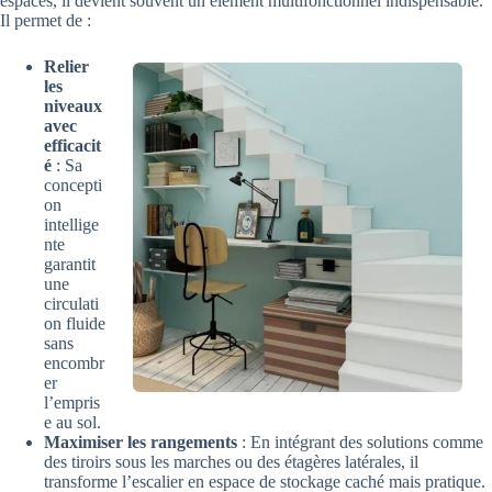
espaces, il devient souvent un élément multifonctionnel indispensable.
Il permet de :
Relier
les
niveaux
avec
efficacit
é
: Sa
concepti
on
intellige
nte
garantit
une
circulati
on fluide
sans
encombr
er
l’empris
e au sol.
Maximiser les rangements
: En intégrant des solutions comme
des tiroirs sous les marches ou des étagères latérales, il
transforme l’escalier en espace de stockage caché mais pratique.