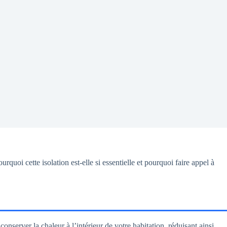
urquoi cette isolation est-elle si essentielle et pourquoi faire appel à
onserver la chaleur à l’intérieur de votre habitation, réduisant ainsi