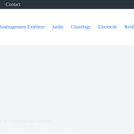
Contact
Aménagement Extérieur
Jardin
Chauffage
Electricité
Revê
e de l’isolation des combles
 : l’Importance de l’isolation des combles