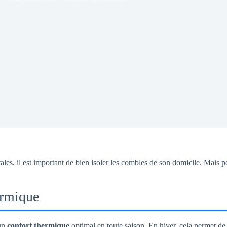
vales, il est important de bien isoler les combles de son domicile. Mais po
ermique
 un
confort thermique
optimal en toute saison. En hiver, cela permet de c