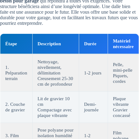
béton pour garage
qui répondra à toutes vos exigences. Votre
structure bénéficiera ainsi d’une longévité optimale. Une dalle bien
faite est une assurance pour le futur. Elle vous offre une base solide et
durable pour votre garage, tout en facilitant les travaux futurs que vous
pourriez entreprendre.
Matériel
Étape
Description
Durée
nécessaire
Nettoyage,
Pelle,
1.
nivellement,
mini-pelle
Préparation
délimitation
1-2 jours
Piquets,
terrain
Creusement 25-30
cordes
cm de profondeur
Lit de gravier 10
Plaque
2. Couche
cm
Demi-
vibrante
de gravier
Compactage avec
journée
Gravier
plaque vibrante
concassé
Pose polyane pour
Film
3. Film
isolation humidité
1-2
polyane