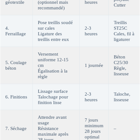
géotextile
(optionnel mais
heures
Cutter
recommandé)
Pose treillis soudé
Treillis
4.
sur cales
2-3
ST25C
Ferraillage
Ligature des
heures
Cales, fil à
treillis entre eux
ligaturer
Versement
Béton
uniforme 12-15
5. Coulage
C25/30
cm
1 journée
béton
Règle,
Égalisation à la
lisseuse
règle
Lissage surface
2-3
Taloche,
6. Finitions
Talochage pour
heures
lisseuse
finition lisse
Attendre avant
7 jours
usage
minimum
7. Séchage
Résistance
–
28 jours
maximale après
optimal
28 jours