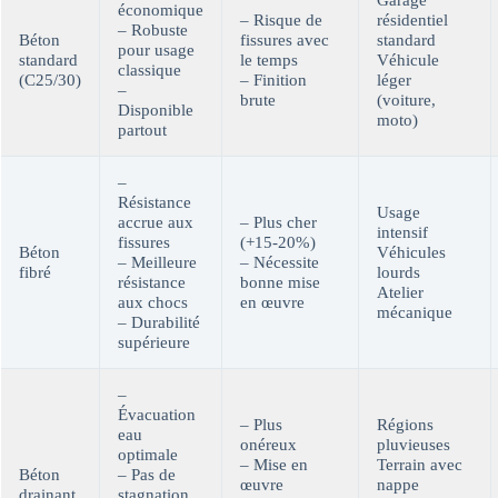
économique
– Risque de
résidentiel
– Robuste
Béton
fissures avec
standard
pour usage
standard
le temps
Véhicule
classique
(C25/30)
– Finition
léger
–
brute
(voiture,
Disponible
moto)
partout
–
Résistance
Usage
accrue aux
– Plus cher
intensif
fissures
(+15-20%)
Béton
Véhicules
– Meilleure
– Nécessite
fibré
lourds
résistance
bonne mise
Atelier
aux chocs
en œuvre
mécanique
– Durabilité
supérieure
–
Évacuation
– Plus
Régions
eau
onéreux
pluvieuses
optimale
– Mise en
Terrain avec
Béton
– Pas de
œuvre
nappe
drainant
stagnation