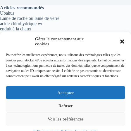
Articles recommandés
Ubakus
Laine de roche ou laine de verre
acide chlorhydrique wc
enduit à la chaux
Gérer le consentement aux
cookies
Informations importantes
Pour offrir les meilleures expériences, nous utilisons des technologies telles que les
cookies pour stocker et/ou accéder aux informations des appareils. Le fait de consentir
Politique de confidentialité
à ces technologies nous permettra de traiter des données telles que le comportement de
Mentions légales
navigation ou les ID uniques sur ce site. Le fait de ne pas consentir ou de retirer son
Plan du site
consentement peut avoir un effet négatif sur certaines caractéristiques et fonctions.
Contact
Accepter
Refuser
Thèmes récents
peinture carrelage salle de bain
Voir les préférences
merule sur bois de chauffage
peinture escalier bois
prix carrelage posé m2