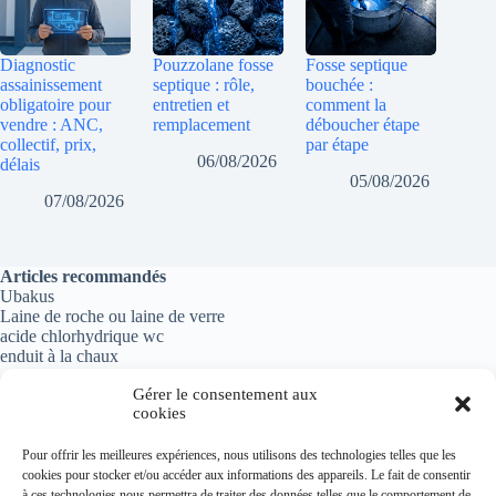
Diagnostic
Pouzzolane fosse
Fosse septique
assainissement
septique : rôle,
bouchée :
obligatoire pour
entretien et
comment la
vendre : ANC,
remplacement
déboucher étape
collectif, prix,
par étape
06/08/2026
délais
05/08/2026
07/08/2026
Articles recommandés
Ubakus
Laine de roche ou laine de verre
acide chlorhydrique wc
enduit à la chaux
Gérer le consentement aux
cookies
Informations importantes
Pour offrir les meilleures expériences, nous utilisons des technologies telles que les
cookies pour stocker et/ou accéder aux informations des appareils. Le fait de consentir
Politique de confidentialité
à ces technologies nous permettra de traiter des données telles que le comportement de