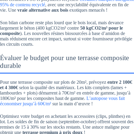
95% de contenu recyclé
, avec une recyclabilité équivalente en fin de
vie. Une
vraie alternative aux bois
exotiques menacés !
Son bilan carbone reste plus lourd que le bois local, mais devance
largement le béton (400 kgCO2/m³ contre
50 kgCO2/m³ pour le
composite
). Les nouvelles résines biosourcées à base d’amidon de
maïs réduisent encore cet impact, surtout si votre fournisseur privilégie
les circuits courts.
Évaluer le budget pour une terrasse composite
durable
Pour une terrasse composite sur plots de 20m², prévoyez
entre 2 100€
et 4 300€
selon la qualité des matériaux. Les kits complets (lames +
lambourdes + plots) démarrent à 70€/m² en entrée de gamme, jusqu’à
180€/m² pour les composites haut de gamme.
L’autopose vous fait
économiser jusqu’à 60€/m²
sur la main d’œuvre !
Optimisez votre budget en achetant les accessoires (clips, plinthes) en
lot. Les soldes de fin de saison (septembre-octobre) offrent souvent des
remises de 15 à 30% sur les stocks restants. Une astuce maligne pour
obtenir une
terrasse premium à prix doux
!