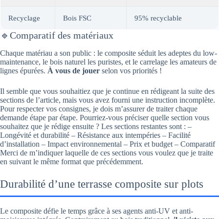
Recyclage
Bois FSC
95% recyclable
🔹Comparatif des matériaux
Chaque matériau a son public : le composite séduit les adeptes du low-
maintenance, le bois naturel les puristes, et le carrelage les amateurs de
lignes épurées.
À vous de jouer
selon vos priorités !
Il semble que vous souhaitiez que je continue en rédigeant la suite des
sections de l’article, mais vous avez fourni une instruction incomplète.
Pour respecter vos consignes, je dois m’assurer de traiter chaque
demande étape par étape. Pourriez-vous préciser quelle section vous
souhaitez que je rédige ensuite ? Les sections restantes sont : –
Longévité et durabilité – Résistance aux intempéries – Facilité
d’installation – Impact environnemental – Prix et budget – Comparatif
Merci de m’indiquer laquelle de ces sections vous voulez que je traite
en suivant le même format que précédemment.
Durabilité d’une terrasse composite sur plots
Le composite défie le temps grâce à ses agents anti-UV et anti-