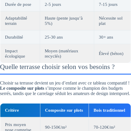
Durée de pose
2-5 jours
7-15 jours
Adaptabilité
Haute (pente jusqu’à
Nécessite sol
terrain
5%)
plat
Durabilité
25-30 ans
30+ ans
Impact
Moyen (matériaux
Élevé (béton)
écologique
recyclés)
Quelle terrasse choisir selon vos besoins ?
Choisir sa terrasse devient un jeu d’enfant avec ce tableau comparatif !
Le composite sur plots
s’impose comme le champion des budgets
serrés, tandis que le carrelage séduit les amateurs de design intemporel.
Critère
Composite sur plots
Bois traditionnel
Prix moyen
90-150€/m²
70-120€/m²
pose comprise