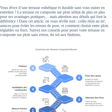
Vous rêvez d’une terrasse esthétique et durable sans vous ruiner en
entretien ? La terrasse en composite sur plots séduit de plus en plus
pour ses avantages pratiques… mais attention aux détails qui font la
différence ! Dans cet article, on vous révèle tout : coûts réels au m²,
astuces pour éviter les erreurs de pose, et comment choisir entre plots
réglables ou fixes. Suivez nos conseils pour poser votre terrasse en
composite sur plots sans erreur, du sol aux finitions.