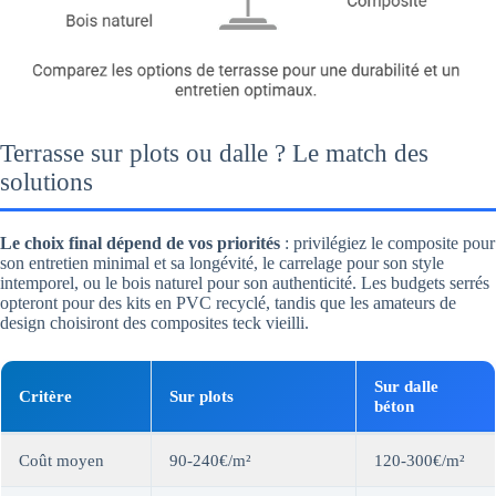
Terrasse sur plots ou dalle ? Le match des
solutions
Le choix final dépend de vos priorités
: privilégiez le composite pour
son entretien minimal et sa longévité, le carrelage pour son style
intemporel, ou le bois naturel pour son authenticité. Les budgets serrés
opteront pour des kits en PVC recyclé, tandis que les amateurs de
design choisiront des composites teck vieilli.
Sur dalle
Critère
Sur plots
béton
Coût moyen
90-240€/m²
120-300€/m²