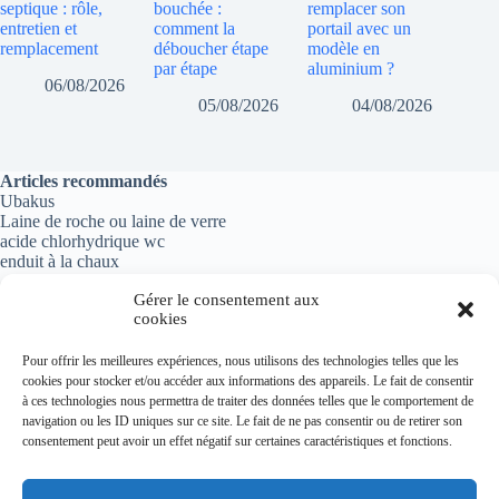
septique : rôle,
bouchée :
remplacer son
entretien et
comment la
portail avec un
remplacement
déboucher étape
modèle en
par étape
aluminium ?
06/08/2026
05/08/2026
04/08/2026
Articles recommandés
Ubakus
Laine de roche ou laine de verre
acide chlorhydrique wc
enduit à la chaux
Gérer le consentement aux
cookies
Informations importantes
Pour offrir les meilleures expériences, nous utilisons des technologies telles que les
cookies pour stocker et/ou accéder aux informations des appareils. Le fait de consentir
Politique de confidentialité
à ces technologies nous permettra de traiter des données telles que le comportement de
Mentions légales
navigation ou les ID uniques sur ce site. Le fait de ne pas consentir ou de retirer son
Plan du site
consentement peut avoir un effet négatif sur certaines caractéristiques et fonctions.
Contact