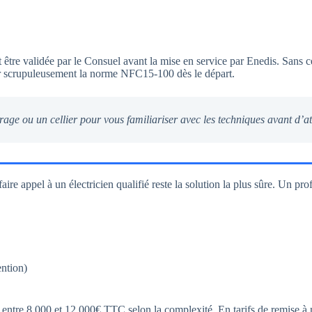
 être validée par le Consuel avant la mise en service par Enedis. Sans c
ter scrupuleusement la norme NFC15-100 dès le départ.
ou un cellier pour vous familiariser avec les techniques avant d’att
re appel à un électricien qualifié reste la solution la plus sûre. Un prof
ention)
e 8 000 et 12 000€ TTC selon la complexité. En tarifs de remise à neuf,