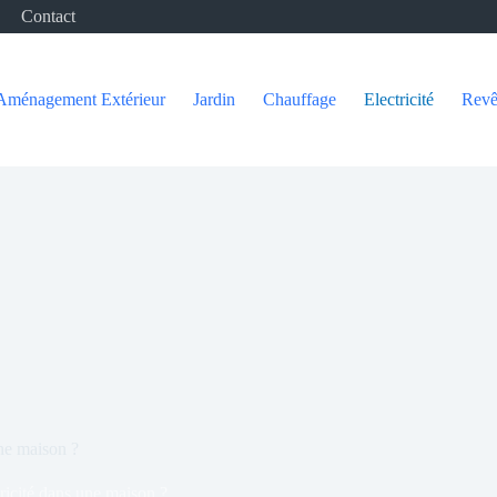
Contact
Aménagement Extérieur
Jardin
Chauffage
Electricité
Revê
une maison ?
ricité dans une maison ?