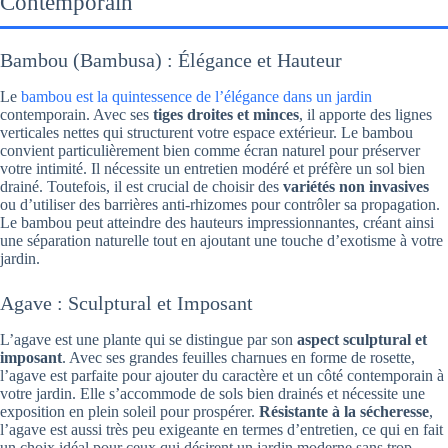
Contemporain
Bambou (Bambusa) : Élégance et Hauteur
Le
bambou est la quintessence de l’élégance dans un jardin
contemporain. Avec ses
tiges droites et minces
, il apporte des lignes
verticales nettes qui structurent votre espace extérieur. Le bambou
convient particulièrement bien comme écran naturel pour préserver
votre intimité. Il nécessite un entretien modéré et préfère un sol bien
drainé. Toutefois, il est crucial de choisir des
variétés non invasives
ou d’utiliser des barrières anti-rhizomes pour contrôler sa propagation.
Le bambou peut atteindre des hauteurs impressionnantes, créant ainsi
une séparation naturelle tout en ajoutant une touche d’exotisme à votre
jardin.
Agave : Sculptural et Imposant
L’agave est une plante qui se distingue par son
aspect sculptural et
imposant
. Avec ses grandes feuilles charnues en forme de rosette,
l’agave est parfaite pour ajouter du caractère et un côté contemporain à
votre jardin. Elle s’accommode de sols bien drainés et nécessite une
exposition en plein soleil pour prospérer.
Résistante à la sécheresse
,
l’agave est aussi très peu exigeante en termes d’entretien, ce qui en fait
un choix idéal pour ceux qui désirent un jardin moderne sans trop