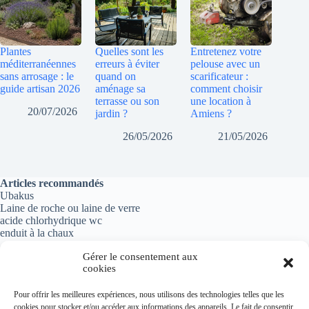
Plantes
Quelles sont les
Entretenez votre
méditerranéennes
erreurs à éviter
pelouse avec un
sans arrosage : le
quand on
scarificateur :
guide artisan 2026
aménage sa
comment choisir
terrasse ou son
une location à
20/07/2026
jardin ?
Amiens ?
26/05/2026
21/05/2026
Articles recommandés
Ubakus
Laine de roche ou laine de verre
acide chlorhydrique wc
enduit à la chaux
Gérer le consentement aux
cookies
Informations importantes
Pour offrir les meilleures expériences, nous utilisons des technologies telles que les
cookies pour stocker et/ou accéder aux informations des appareils. Le fait de consentir
Politique de confidentialité