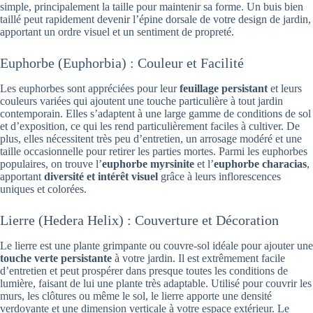
simple, principalement la taille pour maintenir sa forme. Un buis bien
taillé peut rapidement devenir l’épine dorsale de votre design de jardin,
apportant un ordre visuel et un sentiment de propreté.
Euphorbe (Euphorbia) : Couleur et Facilité
Les euphorbes sont appréciées pour leur
feuillage persistant
et leurs
couleurs variées qui ajoutent une touche particulière à tout jardin
contemporain. Elles s’adaptent à une large gamme de conditions de sol
et d’exposition, ce qui les rend particulièrement faciles à cultiver. De
plus, elles nécessitent très peu d’entretien, un arrosage modéré et une
taille occasionnelle pour retirer les parties mortes. Parmi les euphorbes
populaires, on trouve l’
euphorbe myrsinite
et l’
euphorbe characias
,
apportant
diversité et intérêt visuel
grâce à leurs inflorescences
uniques et colorées.
Lierre (Hedera Helix) : Couverture et Décoration
Le lierre est une plante grimpante ou couvre-sol idéale pour ajouter une
touche verte persistante
à votre jardin. Il est extrêmement facile
d’entretien et peut prospérer dans presque toutes les conditions de
lumière, faisant de lui une plante très adaptable. Utilisé pour couvrir les
murs, les clôtures ou même le sol, le lierre apporte une densité
verdoyante et une dimension verticale à votre espace extérieur. Le