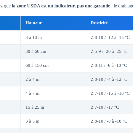
ez que
la zone USDA est un indicateur, pas une garantie
: le drainag
Hauteur
Rusticité
3 à 10 m
Z 8-10 / -12 à -15 °C
30 à 60 cm
Z 5-9 / -20 à -25 °C
60 à 150 cm
Z 8-11 / -6 à -10 °C
2 à 4 m
Z 8-10 / -4 à -12 °C
4 à 7 m
Z 7-10 / -15 à -18 °C
15 à 25 m
Z 7-10 / -17 °C
3 à 5 m
Z 8-10 / -8 à -10 °C