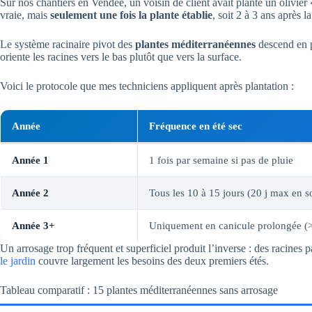
Sur nos chantiers en Vendée, un voisin de client avait planté un olivier «
vraie, mais
seulement une fois la plante établie
, soit 2 à 3 ans après l
Le système racinaire pivot des
plantes méditerranéennes
descend en p
oriente les racines vers le bas plutôt que vers la surface.
Voici le protocole que mes techniciens appliquent après plantation :
Année
Fréquence en été sec
Année 1
1 fois par semaine si pas de pluie
Année 2
Tous les 10 à 15 jours (20 j max en so
Année 3+
Uniquement en canicule prolongée (>
Un arrosage trop fréquent et superficiel produit l’inverse : des racines 
le jardin
couvre largement les besoins des deux premiers étés.
Tableau comparatif : 15 plantes méditerranéennes sans arrosage