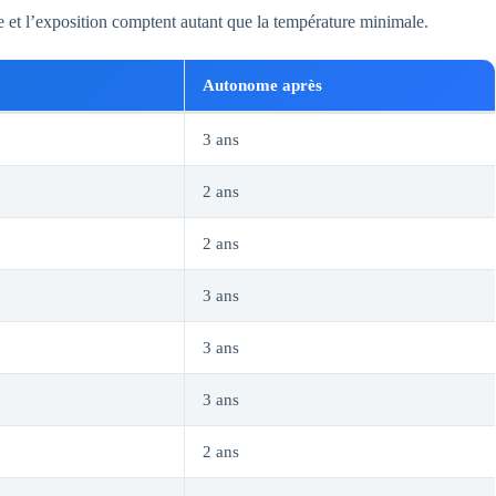
e et l’exposition comptent autant que la température minimale.
Autonome après
3 ans
2 ans
2 ans
3 ans
3 ans
3 ans
2 ans