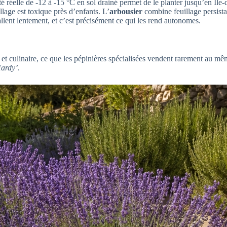
ité réelle de -12 à -15 °C en sol drainé permet de le planter jusqu’en Îl
llage est toxique près d’enfants. L’
arbousier
combine feuillage persista
tallent lentement, et c’est précisément ce qui les rend autonomes.
t culinaire, ce que les pépinières spécialisées vendent rarement au mê
Hardy’
.