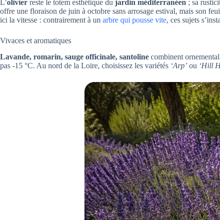
L’
olivier
reste le totem esthétique du
jardin méditerranéen
; sa rustic
offre une floraison de juin à octobre sans arrosage estival, mais son feui
ici la vitesse : contrairement à un
arbre qui pousse vite
, ces sujets s’ins
Vivaces et aromatiques
Lavande, romarin, sauge officinale, santoline
combinent ornemental e
pas -15 °C. Au nord de la Loire, choisissez les variétés
‘Arp’
ou
‘Hill 