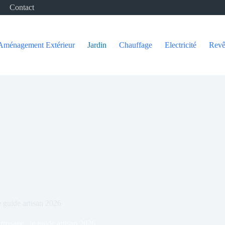
Contact
Aménagement Extérieur
Jardin
Chauffage
Electricité
Revê
e guide artisan 2026
rrosage : le guide artisan 2026