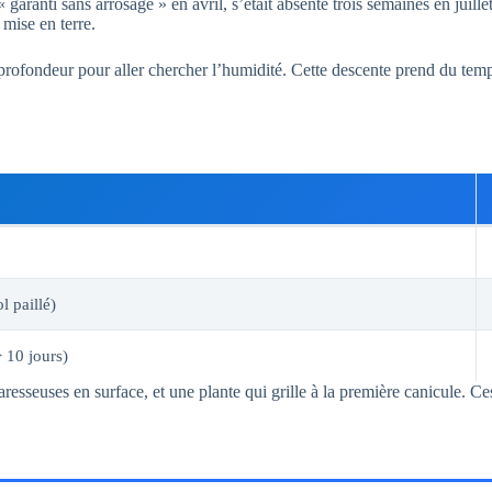
 garanti sans arrosage » en avril, s’était absenté trois semaines en juill
a mise en terre.
rofondeur pour aller chercher l’humidité. Cette descente prend du temp
l paillé)
 10 jours)
paresseuses en surface, et une plante qui grille à la première canicule. C