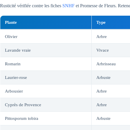
Rusticité vérifiée contre les fiches
SNHF
et Promesse de Fleurs. Reten
Plante
Type
Olivier
Arbre
Lavande vraie
Vivace
Romarin
Arbrisseau
Laurier-rose
Arbuste
Arbousier
Arbre
Cyprès de Provence
Arbre
Pittosporum tobira
Arbuste