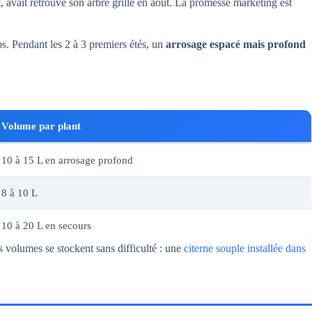
et, avait retrouvé son arbre grillé en août. La promesse marketing est
s. Pendant les 2 à 3 premiers étés, un
arrosage espacé mais profond
Volume par plant
10 à 15 L en arrosage profond
8 à 10 L
10 à 20 L en secours
es volumes se stockent sans difficulté : une
citerne souple installée dans