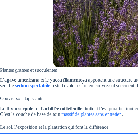
Plantes grasses et succulentes
L’
agave americana
et le
yucca filamentosa
apportent une structure ar
sec. Le
sedum spectabile
reste la valeur sûre en couvre-sol succulent. P
Couvre-sols tapissants
Le
thym serpolet
et l’
achillée millefeuille
limitent l’évaporation tout 
C’est la couche de base de tout
massif de plantes sans entretien
.
Le sol, l’exposition et la plantation qui font la différence