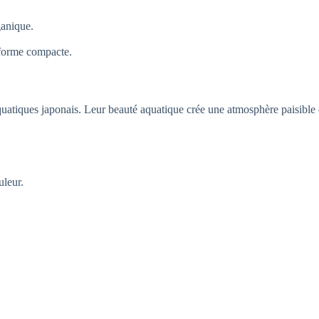
ganique.
 forme compacte.
uatiques japonais. Leur beauté aquatique crée une atmosphère paisible e
uleur.