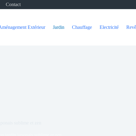
Contact
Aménagement Extérieur
Jardin
Chauffage
Electricité
Revê
aponais sublime et zen
un jardin japonais sublime et zen