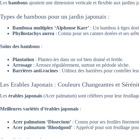
Les
bambous
ajoutent une dimension verticale et flexible aux jardins j
Types de bambous pour un jardin japonais :
Bambusa multiplex ‘Alphonse Karr’
: Un bambou à tiges doré
Phyllostachys aurea
: Connu pour ses cannes dorées et ses arête
Soins des bambous
:
Plantation
: Plantez-les dans un sol bien drainé et fertile.
Arrosage
: Arrosez régulièrement, surtout en période sèche.
Barrières anti-racines
: Utilisez des barrières pour contrôler le
Les Erables Japonais : Couleurs Changeantes et Séréni
Les
érables japonais
(Acer palmatum) sont célèbres pour leur feuillage 
Meilleures variétés d’érables japonais
:
Acer palmatum ‘Dissectum’
: Connu pour ses feuilles finemen
Acer palmatum ‘Bloodgood’
: Apprécié pour son feuillage pou