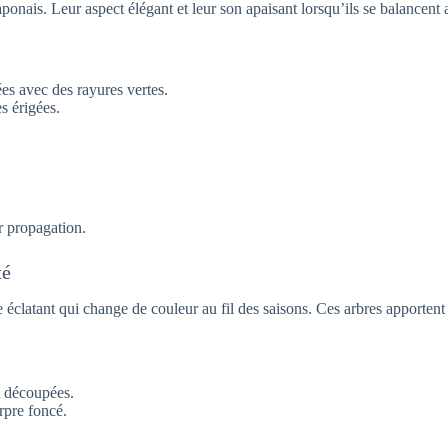
aponais. Leur aspect élégant et leur son apaisant lorsqu’ils se balancent 
es avec des rayures vertes.
s érigées.
ur propagation.
té
éclatant qui change de couleur au fil des saisons. Ces arbres apportent 
t découpées.
rpre foncé.