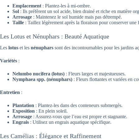
Emplacement
: Plantez-les à mi-ombre.
Sol
: Ils préfèrent un sol acide, bien drainé et riche en matière or
Arrosage
: Maintenez le sol humide mais pas détrempé.
Taille
: Taillez légèrement après la floraison pour conserver une
Les Lotus et Nénuphars : Beauté Aquatique
Les
lotus
et les
nénuphars
sont des incontournables pour les jardins aq
Variétés
:
Nelumbo nucifera (lotus)
: Fleurs larges et majestueuses.
Nymphaea spp. (nénuphars)
: Fleurs flottantes et variées en co
Entretien
:
Plantation
: Plantez-les dans des conteneurs submergés.
Exposition
: En plein soleil.
Arrosage
: Assurez-vous que l’eau est propre et stagnante.
Engrais
: Utilisez un engrais aquatique spécifique.
Les Camélias : Élégance et Raffinement