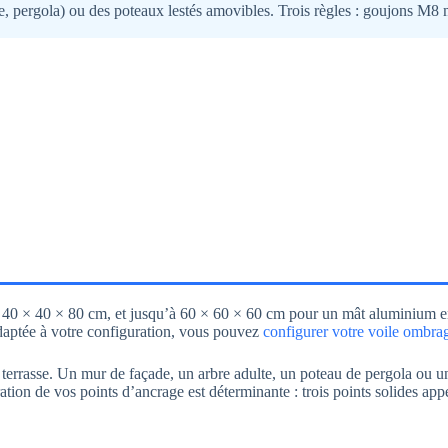
re, pergola) ou des poteaux lestés amovibles. Trois règles : goujons M8
40 × 40 × 80 cm, et jusqu’à 60 × 60 × 60 cm pour un mât aluminium en 
adaptée à votre configuration, vous pouvez
configurer votre voile ombra
re terrasse. Un mur de façade, un arbre adulte, un poteau de pergola ou 
tion de vos points d’ancrage est déterminante : trois points solides appel