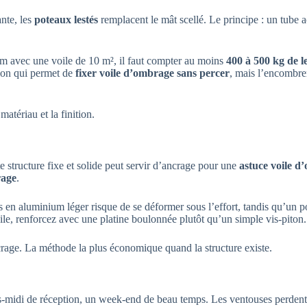
ante, les
poteaux lestés
remplacent le mât scellé. Le principe : un tube
5 m avec une voile de 10 m², il faut compter au moins
400 à 500 kg de le
tion qui permet de
fixer voile d’ombrage sans percer
, mais l’encombre
matériau et la finition.
e structure fixe et solide peut servir d’ancrage pour une
astuce voile d
rage
.
s en aluminium léger risque de se déformer sous l’effort, tandis qu’un p
gile, renforcez avec une platine boulonnée plutôt qu’un simple vis-piton.
rage. La méthode la plus économique quand la structure existe.
-midi de réception, un week-end de beau temps. Les ventouses perdent l