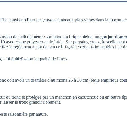
Elle consiste à fixer des
pontets
(anneaux plats vissés dans la maçonner
es nylon de petit diamètre : sur béton ou brique pleine, un
goujon d’anc
 avec résine polyester ou hybride. Sur parpaing creux, le scellement chi
rifiez le règlement avant de percer la façade : certains immeubles interd
s) :
10 à 40 €
selon la qualité de l’inox.
ronc doit avoir un diamètre d’au moins 25 à 30 cm (règle empirique cour
r du tronc et protégée par un manchon en caoutchouc ou en feutre épai
 laisser le tronc grandir librement.
este saisonnière par nature.