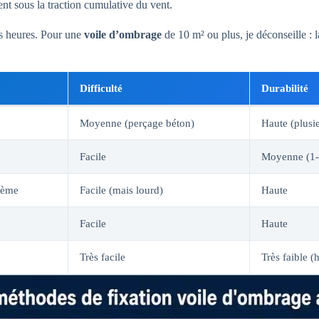
ent sous la traction cumulative du vent.
es heures. Pour une
voile d’ombrage
de 10 m² ou plus, je déconseille : l
Difficulté
Durabilité
Moyenne (perçage béton)
Haute (plusi
Facile
Moyenne (1-2
tème
Facile (mais lourd)
Haute
Facile
Haute
Très facile
Très faible (