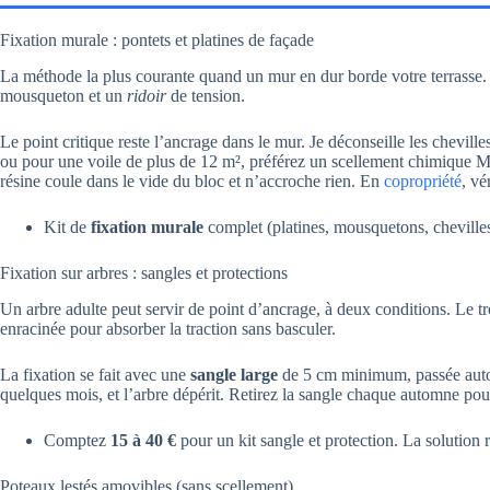
Fixation murale : pontets et platines de façade
La méthode la plus courante quand un mur en dur borde votre terrasse. 
mousqueton et un
ridoir
de tension.
Le point critique reste l’ancrage dans le mur. Je déconseille les chevill
ou pour une voile de plus de 12 m², préférez un scellement chimique M10
résine coule dans le vide du bloc et n’accroche rien. En
copropriété
, vé
Kit de
fixation murale
complet (platines, mousquetons, cheville
Fixation sur arbres : sangles et protections
Un arbre adulte peut servir de point d’ancrage, à deux conditions. Le t
enracinée pour absorber la traction sans basculer.
La fixation se fait avec une
sangle large
de 5 cm minimum, passée autou
quelques mois, et l’arbre dépérit. Retirez la sangle chaque automne pour
Comptez
15 à 40 €
pour un kit sangle et protection. La solution r
Poteaux lestés amovibles (sans scellement)