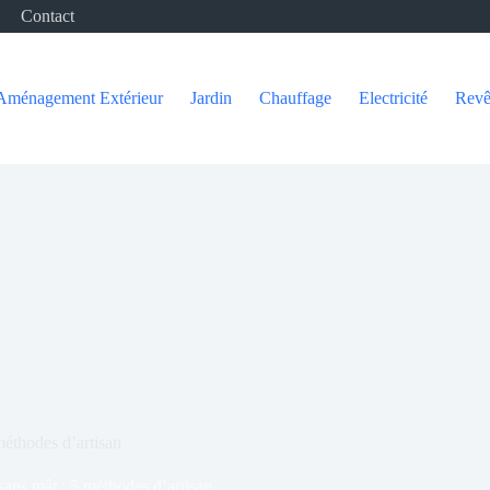
Contact
Aménagement Extérieur
Jardin
Chauffage
Electricité
Revê
méthodes d’artisan
sans mât : 5 méthodes d’artisan