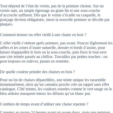
Tout dépend de l’état du vernis, pas de la peinture choisie. Sur un
vernis sain, un simple égrenage au grain fin et une sous-couche
d’accroche suffisent. Dès que le vernis s’écaille ou craquelle, le
ponçage devient obligatoire, sinon la nouvelle peinture se décolle par
plaques.
Comment donner un effet vieilli à une chaise en bois ?
L’effet vieilli s’obtient après peinture, pas avant. Poncez légèrement les
arêtes et les zones d’usure naturelle, dossier et bords d’assise, pour
laisser réapparaître le bois ou la sous-couche, puis fixez le tout avec
une cire teintée passée au chiffon. Travaillez par petites touches : on
peut toujours en enlever, jamais en remettre.
De quelle couleur peindre des chaises en bois ?
Pour un lot de chaises dépareillées, une teinte unique les rassemble
instantanément, alors qu’un camaïeu proche crée un rappel sans effet
catalogue. Côté teintes, les couleurs sourdes comme le vert sauge ou le
bleu ardoise masquent mieux les défauts qu’un blanc pur.
Combien de temps avant d’utiliser une chaise repeinte ?
Comptez au moins 24 heures avant un usage doux, mais une peinture