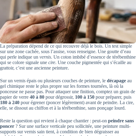
La préparation dépend de ce qui recouvre déjà le bois. Un test simple
sur une zone cachée, sous l’assise, vous renseigne. Une goutte d’eau
qui perle indique un
vernis
. Un coton imbibé d’essence de térébenthine
qui se colore signale une
cire
. Une couche pigmentée qui s’écaille au
grattoir, c’est une ancienne peinture.
Sur un vernis épais ou plusieurs couches de peinture, le
décapage
au
gel chimique reste le plus propre sur les formes tournées, là où la
ponceuse ne passe pas. Pour attaquer une finition, comptez un grain de
papier de verre
40 à 80
pour dégrossir,
100 à 150
pour préparer, puis
180 à 240
pour égrener (poncer légèrement) avant de peindre. La cire,
elle, se dissout au chiffon et à la térébenthine, sans ponçage lourd.
Reste la question qui revient à chaque chantier : peut-on
peindre sans
poncer
? Sur une surface verticale peu sollicitée, une peinture multi-
supports sur vernis sain tient, à condition de bien dégraisser au