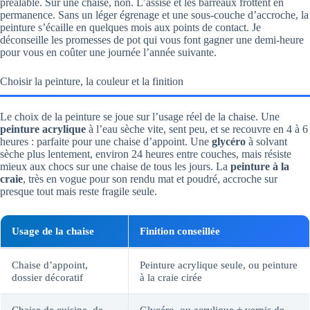
préalable. Sur une chaise, non. L’assise et les barreaux frottent en
permanence. Sans un léger égrenage et une sous-couche d’accroche, la
peinture s’écaille en quelques mois aux points de contact. Je
déconseille les promesses de pot qui vous font gagner une demi-heure
pour vous en coûter une journée l’année suivante.
Choisir la peinture, la couleur et la finition
Le choix de la peinture se joue sur l’usage réel de la chaise. Une
peinture acrylique
à l’eau sèche vite, sent peu, et se recouvre en 4 à 6
heures : parfaite pour une chaise d’appoint. Une
glycéro
à solvant
sèche plus lentement, environ 24 heures entre couches, mais résiste
mieux aux chocs sur une chaise de tous les jours. La
peinture à la
craie
, très en vogue pour son rendu mat et poudré, accroche sur
presque tout mais reste fragile seule.
Usage de la chaise
Finition conseillée
Chaise d’appoint,
Peinture acrylique seule, ou peinture
dossier décoratif
à la craie cirée
Chaise de cuisine, de
Glycéro, ou acrylique + vernis de