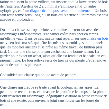
farine trahissent la petite vrillette, un insecte dont la larve creuse le bois
de l’intérieur. Au-delà de 2 à 3 mm, il s’agit souvent d’un autre
xylophage, et là un
diagnostic s’impose avant tout traitement
. Un bois
sain reste ferme sous l’ongle. Un bois qui s’effrite au tournevis est déjà
attaqué en profondeur.
Quand la chaise est trop atteinte, vermoulue au cœur ou avec des
assemblages irrécupérables, s’acharner coûte plus cher en temps
qu’elle ne vaut. Dans ce cas, mieux vaut repartir sur une
chaise en bois
neuve en bois massif, qui offre les mêmes assemblages traditionnels
que les modèles anciens et se prête au même travail de finition plus
tard. Garder une chaise pour son cachet est une bonne raison. La
garder pour éviter un achat, alors qu’elle est fendue et bancale, en est
rarement une. Le bon réflexe reste de trier ce qui mérite d’être rénové
avant de sortir les pinceaux.
Consolider une chaise qui bouge avant de peindre
Une chaise qui craque se traite avant la couleur, jamais après. La
peinture ne recolle rien, elle masque le problème le temps de la photo.
Pour resserrer un assemblage, dégoupillez d’abord la petite cheville de
bois si elle existe, puis ouvrez le joint sans forcer sur les joues du
tenon.