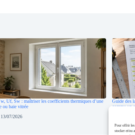
, Uf, Sw : maîtriser les coefficients thermiques d’une
Guide des la
e ou baie vitrée
comme un a
13/07/2026
10/07
Pour offrir le
stocker et/ou 