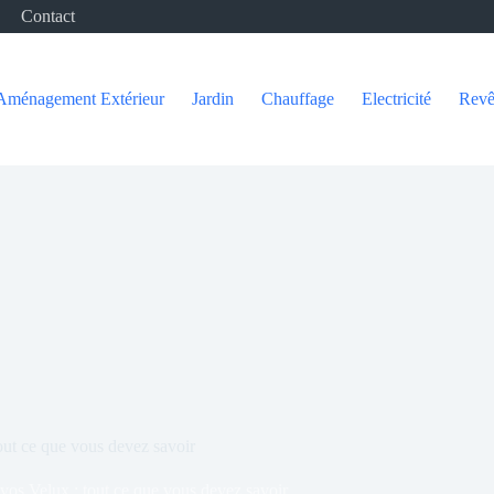
Contact
Aménagement Extérieur
Jardin
Chauffage
Electricité
Revê
out ce que vous devez savoir
vos Velux : tout ce que vous devez savoir