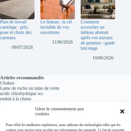
Plan de travail
Le linteau : la clé
Comment
carrelage : prix,
invisible de vos
accrocher un
pose et choix des
ouvertures
tableau abstrait
carreaux
après vos travaux
11/06/2026
de peinture : guide
09/07/2026
bricolage
10/06/2026
Articles recommandés
Ubakus
Laine de roche ou laine de verre
acide chlorhydrique wc
enduit à la chaux
Gérer le consentement aux
cookies
Informations importantes
Pour offrir les meilleures expériences, nous utilisons des technologies telles que les
cookies pour stocker et/ou accéder aux informations des appareils. Le fait de consentir
Politique de confidentialité