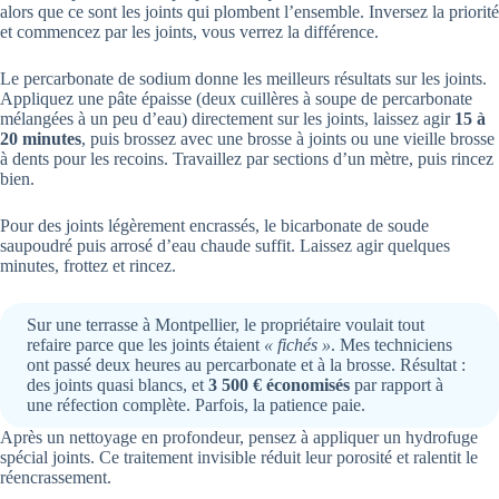
alors que ce sont les joints qui plombent l’ensemble. Inversez la priorité
et commencez par les joints, vous verrez la différence.
Le percarbonate de sodium donne les meilleurs résultats sur les joints.
Appliquez une pâte épaisse (deux cuillères à soupe de percarbonate
mélangées à un peu d’eau) directement sur les joints, laissez agir
15 à
20 minutes
, puis brossez avec une brosse à joints ou une vieille brosse
à dents pour les recoins. Travaillez par sections d’un mètre, puis rincez
bien.
Pour des joints légèrement encrassés, le bicarbonate de soude
saupoudré puis arrosé d’eau chaude suffit. Laissez agir quelques
minutes, frottez et rincez.
Sur une terrasse à Montpellier, le propriétaire voulait tout
refaire parce que les joints étaient
« fichés »
. Mes techniciens
ont passé deux heures au percarbonate et à la brosse. Résultat :
des joints quasi blancs, et
3 500 € économisés
par rapport à
une réfection complète. Parfois, la patience paie.
Après un nettoyage en profondeur, pensez à appliquer un hydrofuge
spécial joints. Ce traitement invisible réduit leur porosité et ralentit le
réencrassement.