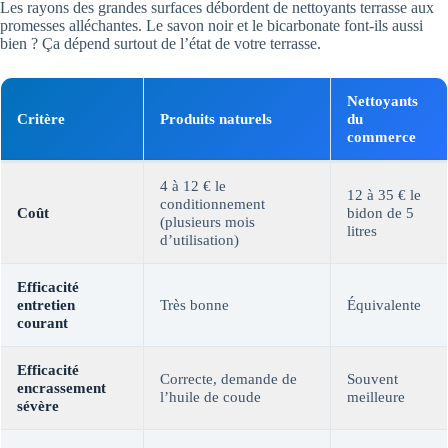
Les rayons des grandes surfaces débordent de nettoyants terrasse aux
promesses alléchantes. Le savon noir et le bicarbonate font-ils aussi
bien ? Ça dépend surtout de l’état de votre terrasse.
Nettoyants
Critère
Produits naturels
du
commerce
4 à 12 € le
12 à 35 € le
conditionnement
Coût
bidon de 5
(plusieurs mois
litres
d’utilisation)
Efficacité
entretien
Très bonne
Équivalente
courant
Efficacité
Correcte, demande de
Souvent
encrassement
l’huile de coude
meilleure
sévère