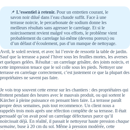
📌
L’essentiel à retenir.
Pour un entretien courant, le
savon noir dilué dans l’eau chaude suffit. Face à une
terrasse noircie, le percarbonate de sodium donne les
meilleurs résultats sans agresser le carrelage. Et si le
noircissement revient malgré vos efforts, le problème vient
probablement du carrelage lui-même (devenu poreux) ou
d’un défaut d’écoulement, pas d’un manque de nettoyage.
Avril, le soleil revient, et avec lui l’envie de ressortir la table de jardin.
Sauf que la terrasse a passé l’hiver sous les feuilles mortes, les averses
et quelques gelées. Résultat : un carrelage grisâtre, des joints noircis, et
cette impression tenace que le sol colle sous les pieds. Nettoyer une
terrasse en carrelage correctement, c’est justement ce que la plupart des
propriétaires ne savent pas faire.
Je vois trop souvent cette erreur sur les chantiers : des propriétaires qui
frottent pendant des heures avec le mauvais produit, ou qui sortent le
Kärcher à pleine puissance en pensant bien faire. La terrasse paraît
propre deux semaines, puis tout recommence. Un client nous a
rappelés trois mois après une réfection complète de sa terrasse. Il était
persuadé qu’on avait posé un carrelage défectueux parce qu’il
noircissait déjà. En réalité, il passait le nettoyeur haute pression
chaque
semaine
, buse à 20 cm du sol. Même à pression modérée, cette