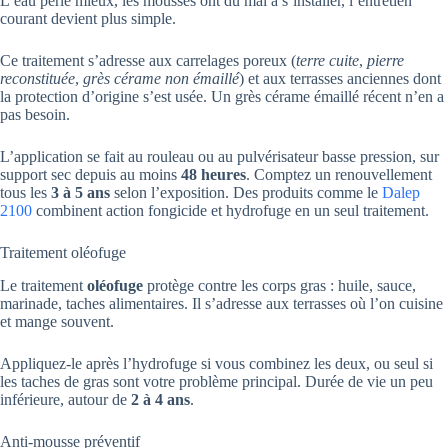
L’eau perle mieux, les mousses ont du mal à s’installer, l’entretien
courant devient plus simple.
Ce traitement s’adresse aux carrelages poreux (
terre cuite
,
pierre
reconstituée
,
grès cérame non émaillé
) et aux terrasses anciennes dont
la protection d’origine s’est usée. Un grès cérame émaillé récent n’en a
pas besoin.
L’application se fait au rouleau ou au pulvérisateur basse pression, sur
support sec depuis au moins
48 heures
. Comptez un renouvellement
tous les
3 à 5 ans
selon l’exposition. Des produits comme le
Dalep
2100
combinent action fongicide et hydrofuge en un seul traitement.
Traitement oléofuge
Le traitement
oléofuge
protège contre les corps gras : huile, sauce,
marinade, taches alimentaires. Il s’adresse aux terrasses où l’on cuisine
et mange souvent.
Appliquez-le après l’hydrofuge si vous combinez les deux, ou seul si
les taches de gras sont votre problème principal. Durée de vie un peu
inférieure, autour de
2 à 4 ans
.
Anti-mousse préventif