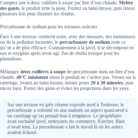
Comptez une à deux cuillères à soupe par litre d’eau chaude.
Mettez
des gants
, le produit irrite la peau. Frottez au balai-brosse, puis rincez
plusieurs fois pour éliminer les résidus.
Percarbonate de sodium pour les terrasses noircies
Face à une terrasse
vraiment
noire, avec des mousses, des moisissures
ou de la pollution incrustée, le
percarbonate de sodium
reste ce
qu’on a de plus efficace. Contrairement à la javel, il se décompose en
eau et oxygène après avoir agi. Pas de résidu toxique pour les
plantations.
Mélangez
deux cuillères à soupe
de percarbonate dans un litre d’eau
chaude,
40°C minimum
sinon le produit ne s’active pas. Versez sur le
carrelage, frottez au balai-brosse, laissez poser
20 à 30 minutes
, puis
rincez bien. Portez des gants et évitez les projections dans les yeux.
Sur une terrasse en grès cérame exposée nord à Toulouse, le
percarbonate a redonné en une matinée un aspect quasi-neuf à
un carrelage qu’on pensait bon à remplacer. Le propriétaire
avait enchaîné javel, nettoyants du commerce, Kärcher. Rien
n’avait tenu. Le percarbonate a fait le travail là où les autres
avaient échoué.