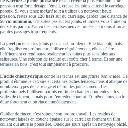
Le
Kärcher à pleine puissance
reste l’erreur la plus courante. Une
pression trop forte décape l’émail, creuse les joints et rend le carrelage
poreux. Si vous tenez
malgré tout
à utiliser un nettoyeur haute
pression, restez sous
120 bars
sur du carrelage, gardez une distance de
50 cm minimum
, n’insistez pas sur les joints, et limitez-vous à une ou
deux fois par an. J’ai vu des terrasses neuves ruinées en moins d’un an
par des passages trop fréquents.
La
javel pure
sur les joints pose aussi problème. Elle blanchit, mais
elle fragilise en profondeur. Utilisée régulièrement, elle accélère
l’effritement et rend paradoxalement les joints plus sensibles aux
salissures. Une solution de facilité qui coûte cher à terme. Et sur une
terrasse en bois
, c’est tout simplement à proscrire.
L’
acide chlorhydrique
contre les taches est une
fausse bonne idée
. Ce
produit élimine le calcaire et certaines taches tenaces, mais il attaque de
nombreux types de carrelage et détruit les joints ciment. Les
professionnels l’utilisent parfois en fin de chantier pour enlever les
voiles de ciment, jamais pour l’entretien courant. Et même nous, on le
dilue fortement et on rince immédiatement.
Oublier de rincer, c’est saboter son propre travail. Les résidus de
nettoyant laissés en couche épaisse sur le carrelage forment un film
collant qui attire la poussière. Quelques jours après un nettoyage bâclé,