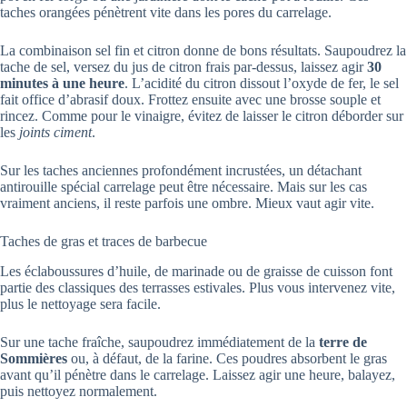
taches orangées pénètrent vite dans les pores du carrelage.
La combinaison sel fin et citron donne de bons résultats. Saupoudrez la
tache de sel, versez du jus de citron frais par-dessus, laissez agir
30
minutes à une heure
. L’acidité du citron dissout l’oxyde de fer, le sel
fait office d’abrasif doux. Frottez ensuite avec une brosse souple et
rincez. Comme pour le vinaigre, évitez de laisser le citron déborder sur
les
joints ciment
.
Sur les taches anciennes profondément incrustées, un détachant
antirouille spécial carrelage peut être nécessaire. Mais sur les cas
vraiment anciens, il reste parfois une ombre. Mieux vaut agir vite.
Taches de gras et traces de barbecue
Les éclaboussures d’huile, de marinade ou de graisse de cuisson font
partie des classiques des terrasses estivales. Plus vous intervenez vite,
plus le nettoyage sera facile.
Sur une tache fraîche, saupoudrez immédiatement de la
terre de
Sommières
ou, à défaut, de la farine. Ces poudres absorbent le gras
avant qu’il pénètre dans le carrelage. Laissez agir une heure, balayez,
puis nettoyez normalement.