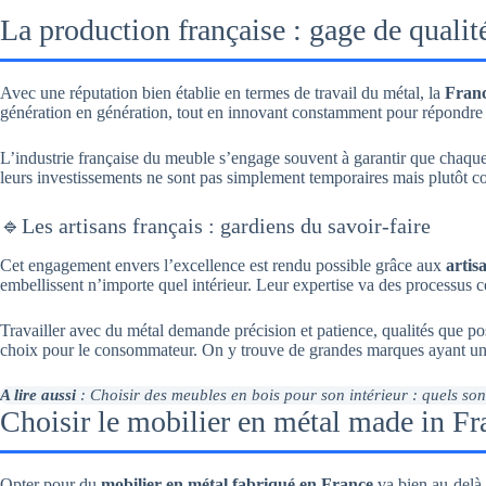
La production française : gage de qualité
Avec une réputation bien établie en termes de travail du métal, la
Franc
génération en génération, tout en innovant constamment pour répondre
L’industrie française du meuble s’engage souvent à garantir que chaque
leurs investissements ne sont pas simplement temporaires mais plutôt c
🔹Les artisans français : gardiens du savoir-faire
Cet engagement envers l’excellence est rendu possible grâce aux
artis
embellissent n’importe quel intérieur. Leur expertise va des processus co
Travailler avec du métal demande précision et patience, qualités que pos
choix pour le consommateur. On y trouve de grandes marques ayant une r
A lire aussi
: Choisir des meubles en bois pour son intérieur : quels son
Choisir le mobilier en métal made in F
Opter pour du
mobilier en métal fabriqué en France
va bien au-delà 