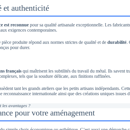
 et authenticité
e est reconnue
pour sa qualité artisanale exceptionnelle. Les fabricant
 aux exigences contemporaines.
 pièce produite répond aux normes strictes de qualité et de
durabilité
.
onçus pour durer.
ans français
qui maîtrisent les subtilités du travail du métal. Ils savent 
mplexes, tels que la soudure délicate, aux finitions raffinées.
sèdent tant les grands ateliers que les petits artisans indépendants. Cet
econnaissance internationale ainsi que des créations uniques issues d’
t les avantages ?
rance pour votre aménagement
du simple choix économique ou esthétique. C’est aussi une démarche con