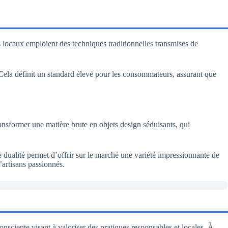
s locaux emploient des techniques traditionnelles transmises de
 Cela définit un standard élevé pour les consommateurs, assurant que
transformer une matière brute en objets design séduisants, qui
te dualité permet d’offrir sur le marché une variété impressionnante de
artisans passionnés.
sciente visant à valoriser des pratiques responsables et locales. À