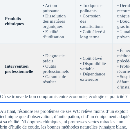
• Action
• Toxiques et
• Derni
puissante
polluants
recour
• Dissolution
• Corrosion
uniqu
Produits
des matières
des
• Bouc
chimiques
organiques
canalisations
gras i
• Facilité
• Coût élevé à
• Jama
d’utilisation
long terme
préven
• Éche
• Diagnostic
métho
• Coût élevé
précis
précéd
• Disponibilité
Intervention
• Outils
• Prob
variable
professionnelle
professionnels
récurre
• Dépendance
• Garantie de
• Susp
extérieure
résultat
défaut
d’insta
Où se trouve le bon compromis entre économie, écologie et praticité ?
Au final, résoudre les problèmes de ses WC relève moins d’un exploit
technique que d’observation, d’anticipation, et d’un équipement adapté
à sa réalité. Ni dogmes chimiques, ni promesses vertes miracles : un
brin d’huile de coude, les bonnes méthodes naturelles (vinaigre blanc,