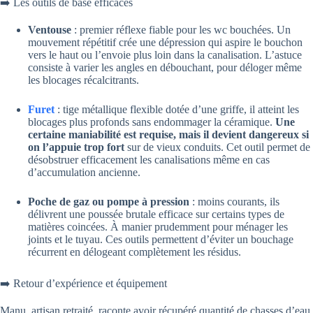
➡️ Les outils de base efficaces
Ventouse
: premier réflexe fiable pour les wc bouchées. Un
mouvement répétitif crée une dépression qui aspire le bouchon
vers le haut ou l’envoie plus loin dans la canalisation. L’astuce
consiste à varier les angles en débouchant, pour déloger même
les blocages récalcitrants.
Furet
: tige métallique flexible dotée d’une griffe, il atteint les
blocages plus profonds sans endommager la céramique.
Une
certaine maniabilité est requise, mais il devient dangereux si
on l’appuie trop fort
sur de vieux conduits. Cet outil permet de
désobstruer efficacement les canalisations même en cas
d’accumulation ancienne.
Poche de gaz ou pompe à pression
: moins courants, ils
délivrent une poussée brutale efficace sur certains types de
matières coincées. À manier prudemment pour ménager les
joints et le tuyau. Ces outils permettent d’éviter un bouchage
récurrent en délogeant complètement les résidus.
➡️ Retour d’expérience et équipement
Manu, artisan retraité, raconte avoir récupéré quantité de chasses d’eau