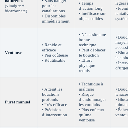
naturelles
• Sans danger
• Temps
légers 
(vinaigre +
pour les
d’action long
• Prem
bicarbonate)
canalisations
• Inefficace sur
tentati
• Disponibles
objets solides
systém
immédiatement
• Nécessite une
• Bouc
bonne
moyen
• Rapide et
technique
accessi
efficace
• Peut déplacer
Ventouse
• Bloc
• Peu coûteuse
le bouchon
le sip
• Réutilisable
• Effort
• Inter
physique
d’urge
requis
• Technique à
• Atteint les
maîtriser
• Bouc
bouchons
• Risque
tenace
profonds
d’endommager
• Bloc
Furet manuel
• Très efficace
les conduits
lointai
• Précision
• Plus coûteux
• Échec
d’intervention
qu’une
ventou
ventouse