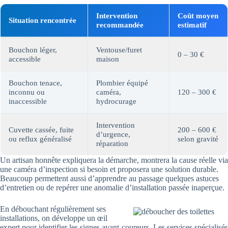
Intervention
Coût moyen
Situation rencontrée
recommandée
estimatif
Bouchon léger,
Ventouse/furet
0 – 30 €
accessible
maison
Bouchon tenace,
Plombier équipé
inconnu ou
caméra,
120 – 300 €
inaccessible
hydrocurage
Intervention
Cuvette cassée, fuite
200 – 600 €
d’urgence,
ou reflux généralisé
selon gravité
réparation
Un artisan honnête expliquera la démarche, montrera la cause réelle via
une caméra d’inspection si besoin et proposera une solution durable.
Beaucoup permettent aussi d’apprendre au passage quelques astuces
d’entretien ou de repérer une anomalie d’installation passée inaperçue.
En débouchant régulièrement ses
installations, on développe un œil
expert pour identifier les signes avant-coureurs. Les services spécialisés