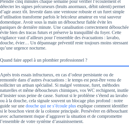
Prendre cinq minutes chaque semaine pour vérifier l’écoulement et
détecter les signes précurseurs (bruits anormaux, débit ralenti) permet
d’agir assez tôt. Investir dans une ventouse robuste et un furet simple
d’utilisation transforme parfois le bricoleur amateur en vrai sauveur
domestique. Avoir sous la main un déboucheur fiable évite les
paniques de dernière minute. Une canalisation correctement débouchée
évite bien des tracas futurs et préserve la tranquillité du foyer. Cette
vigilance vaut d’ailleurs pour l’ensemble des évacuations : lavabo,
douche, évier… Un dépannage préventif reste toujours moins stressant
qu’une urgence nocturne.
Quand faire appel à un plombier professionnel ?
Après trois essais infructueux, en cas d’odeur persistante ou de
remontée dans d’autres évacuations : le temps est peut-être venu de
solliciter un artisan spécialisé. Si malgré ventouse, furet, méthodes
naturelles et même déboucheurs chimiques, vos WC rechignent, inutile
d’insister sous peine de casse. Surtout si le problème s’étend au lavabo
ou à la douche, cela signale souvent un blocage plus profond : notre
guide sur une
douche qui ne s’écoule plus
explique comment identifier
si le bouchon vient de la colonne principale. Persévérer en débouchant
avec acharnement risque d’aggraver la situation et de compromettre
l’ensemble de votre système d’assainissement.