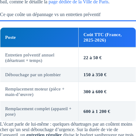
bail, comme le détaille la
page dédiée de la Ville de Paris
.
Ce que coûte un dépannage vs un entretien préventif
Coût TTC (France,
Poste
2025-2026)
Entretien préventif annuel
22 à 50 €
(détartrant + temps)
Débouchage par un plombier
150 à 350 €
Remplacement moteur (pièce +
300 à 600 €
main-d’œuvre)
Remplacement complet (appareil +
600 à 1 200 €
pose)
L’écart parle de lui-même : quelques détartrages par an coûtent moins
cher qu’un seul débouchage d’urgence. Sur la durée de vie de
l’appareil, un
entretien régulier
divise le budget sanibroyeur par trois