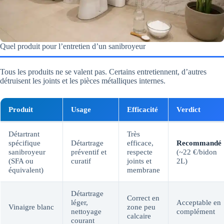
Quel produit pour l’entretien d’un sanibroyeur
Tous les produits ne se valent pas. Certains entretiennent, d’autres
détruisent les joints et les pièces métalliques internes.
Produit
Usage
Efficacité
Verdict
Détartrant
Très
spécifique
Détartrage
efficace,
Recommandé
sanibroyeur
préventif et
respecte
(~22 €/bidon
(SFA ou
curatif
joints et
2L)
équivalent)
membrane
Détartrage
Correct en
léger,
Acceptable en
Vinaigre blanc
zone peu
nettoyage
complément
calcaire
courant