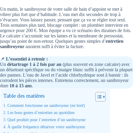
Un matin, le sanibroyeur de votre salle de bain d’appoint se met à
vibrer plus fort que d’habitude. L’eau met dix secondes de trop à
s’évacuer. Vous laissez passer, pensant que ça va se régler tout seul.
Trois semaines plus tard, blocage complet : un plombier intervient en
urgence pour 200 €. Mon équipe a vu ce scénario des dizaines de fois.
Le calcaire s’accumule sur les lames et la membrane de pressostat,
jusqu’au point de non-retour. Quelques gestes simples d’
entretien
sanibroyeur
auraient suffi à éviter la facture.
📌
L’essentiel à retenir :
Un
détartrage 1 à 2 fois par an
(plus souvent en zone calcaire) avec
un détartrant spécifique ou du vinaigre blanc suffit à prévenir la plupart
des pannes. L’eau de Javel et l’acide chlorhydrique sont à bannir : ils
corrodent les pièces internes. Entretenu correctement, un sanibroyeur
dure
10 à 15 ans
.
Table des matières
Comment fonctionne un sanibroyeur (en bref)
Les bons gestes d’entretien au quotidien
Quel produit pour l’entretien d’un sanibroyeur
À quelle fréquence détartrer votre sanibroyeur