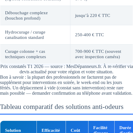
Débouchage complexe
jusqu’à 220 € TTC
(bouchon profond)
Hydrocurage / curage
250-400 € TTC
canalisation standard
Curage colonne + cas
700-900 € TTC (souvent
techniques complexes
avec inspection caméra)
Prix constatés T1 2026 — source : MesDépanneurs.fr. À re-vérifier via
devis actualisé pour votre région et votre situation.
Bon à savoir : la plupart des professionnels ne facturent pas de
supplément pour interventions en soirée, le week-end ou les jours
fériés. Un déplacement à vide (constat sans intervention) reste rare
mais possible — demander confirmation au téléphone avant validation.
Tableau comparatif des solutions anti-odeurs
Facilité
Durée
Solution
Efficacité
Coût
d’usage
d’acti