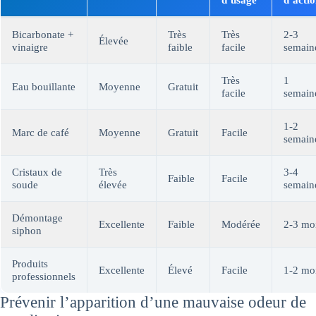
Bicarbonate +
Très
Très
2-3
Élevée
vinaigre
faible
facile
semain
Très
1
Eau bouillante
Moyenne
Gratuit
facile
semain
1-2
Marc de café
Moyenne
Gratuit
Facile
semain
Cristaux de
Très
3-4
Faible
Facile
soude
élevée
semain
Démontage
Excellente
Faible
Modérée
2-3 mo
siphon
Produits
Excellente
Élevé
Facile
1-2 mo
professionnels
Prévenir l’apparition d’une mauvaise odeur de