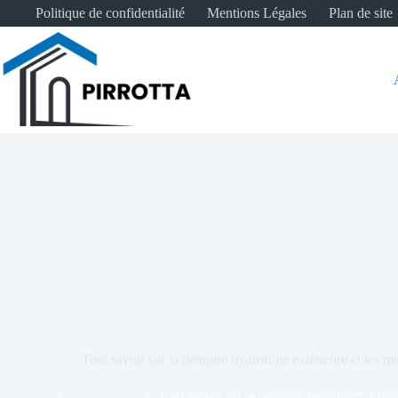
Passer
Politique de confidentialité
Mentions Légales
Plan de site
au
contenu
Tout savoir sur la peinture hydrofuge extérieure et les m
Accueil
Revêtement
Tout savoir sur la peinture hydrofuge extér