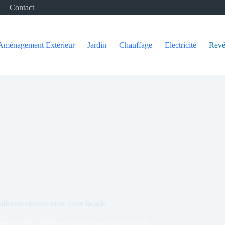
Contact
Aménagement Extérieur
Jardin
Chauffage
Electricité
Revê
eilleures options pour votre façade
ieure et les meilleures options pour votre façade